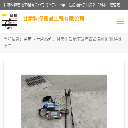
甘肃科探管道工程有限公司成立于2019年，注册地位于甘肃省兰州市。经营范围包括管道安装、清洗、疏通、维修、检测，防水工程，工程钻孔，化粪池清理，暖气安装，给排水管道安装维修，室内外管道如消防、供水、供热管道漏水检测定位，室内外防水堵漏等。
甘肃科探管道工程有限公司
当前位置：
首页
>
供应商机
> 甘肃市政地下暗埋管道漏水检测 快速
上门
管道安装维修
管道漏水检测
漏水检查维修
消防管道漏水
供热管道漏水
排水管道漏水
自来水管漏水
管道疏通
高压车疏通清淤