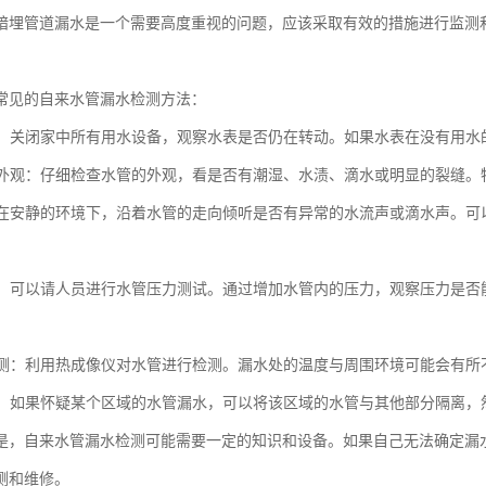
暗埋管道漏水是一个需要高度重视的问题，应该采取有效的措施进行监测
常见的自来水管漏水检测方法：
水表：关闭家中所有用水设备，观察水表是否仍在转动。如果水表在没有用
水管外观：仔细检查水管的外观，看是否有潮湿、水渍、滴水或明显的裂缝
音：在安静的环境下，沿着水管的走向倾听是否有异常的水流声或滴水声。
测试：可以请人员进行水管压力测试。通过增加水管内的压力，观察压力是
像检测：利用热成像仪对水管进行检测。漏水处的温度与周围环境可能会有
检测：如果怀疑某个区域的水管漏水，可以将该区域的水管与其他部分隔离
是，自来水管漏水检测可能需要一定的知识和设备。如果自己无法确定漏
测和维修。