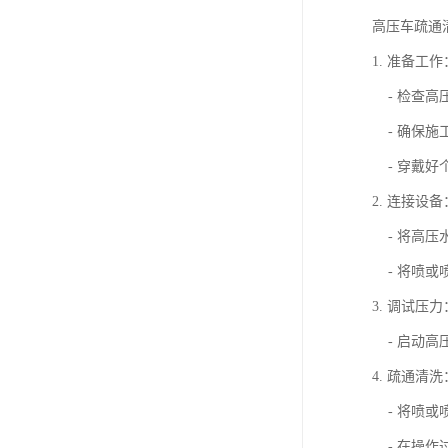
高压车疏通
1. 准备工作
- 检查高
- 确保施
- 穿戴好
2. 连接设备
- 将高压
- 将喷或
3. 调试压力
- 启动高
4. 疏通清洗
- 将喷或
- 在操作