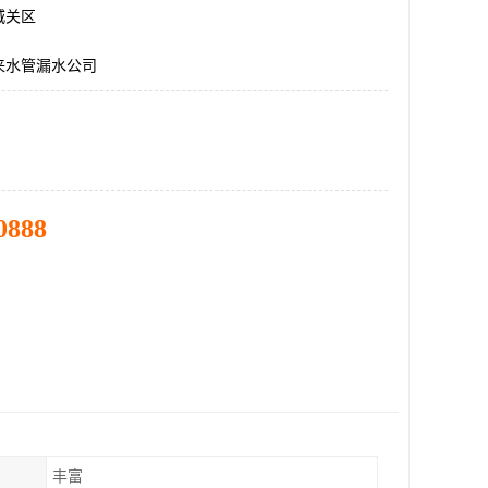
城关区
来水管漏水公司
0888
丰富