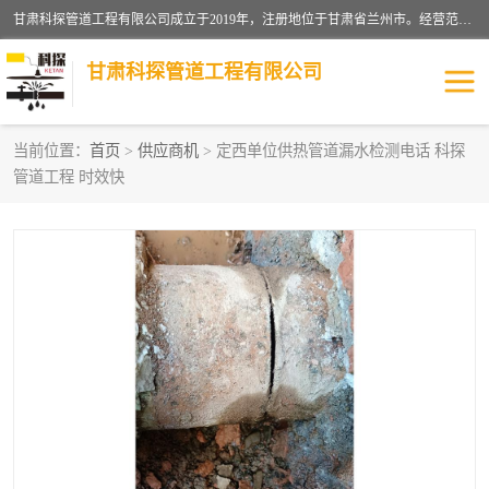
甘肃科探管道工程有限公司成立于2019年，注册地位于甘肃省兰州市。经营范围包括管道安装、清洗、疏通、维修、检测，防水工程，工程钻孔，化粪池清理，暖气安装，给排水管道安装维修，室内外管道如消防、供水、供热管道漏水检测定位，室内外防水堵漏等。
甘肃科探管道工程有限公司
当前位置：
首页
>
供应商机
> 定西单位供热管道漏水检测电话 科探
管道工程 时效快
管道安装维修
管道漏水检测
漏水检查维修
消防管道漏水
供热管道漏水
排水管道漏水
自来水管漏水
管道疏通
高压车疏通清淤