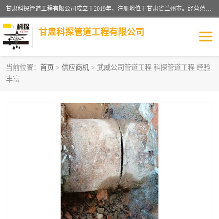
甘肃科探管道工程有限公司成立于2019年，注册地位于甘肃省兰州市。经营范围包括管道安装、清洗、疏通、维修、检测，防水工程，工程钻孔，化粪池清理，暖气安装，给排水管道安装维修，室内外管道如消防、供水、供热管道漏水检测定位，室内外防水堵漏等。
甘肃科探管道工程有限公司
当前位置：
首页
>
供应商机
> 武威公司管道工程 科探管道工程 经验
丰富
管道安装维修
管道漏水检测
漏水检查维修
消防管道漏水
供热管道漏水
排水管道漏水
自来水管漏水
管道疏通
高压车疏通清淤