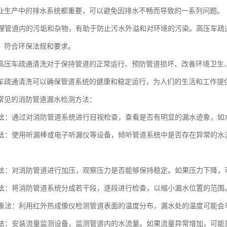
业生产中的排水系统都重要，可以避免因排水不畅而导致的一系列问题。
时清理管道内的污垢和杂物，有助于防止污水外溢和对环境的污染。高压车
，符合环保法规和要求。
高压车疏通清洗对于保持管道的正常运行、预防管道损坏、改善环境卫生
车疏通清洗可以确保管道系统的健康和稳定运行，为人们的生活和工作提
常见的消防管道漏水检测方法：
观察法：通过对消防管道系统进行目视检查，查看是否有明显的漏水迹象，
检测法：使用听漏棒或电子听漏仪等设备，倾听管道系统中是否存在异常的
测试法：对消防管道进行加压，观察压力是否能够保持稳定。如果压力下降
检测法：将消防管道系统分成若干段，逐段进行检查，以缩小漏水位置的范围
热成像法：利用红外热成像仪检测管道表面的温度分布，漏水处的温度可能
监测法：安装流量监测设备，监测管道内的水流量。如果流量异常增加，可