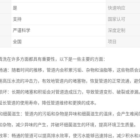
是
快速响应
支持
国家认可
严谨科学
深度定制
全国
项目
清洗在许多方面都具有重要性，以下是一些主要的方面：
管道畅通：随着时间的推移，管道内会积累污垢、杂物和油脂等，这些物质
用高压水流的冲击力，有效地管道内的堵塞物，恢复管道的正常流通，避
管道损坏：长期的堵塞和积垢会对管道造成压力，导致管道变形、破裂或渗
延长管道的使用寿命，降低管道维修和更换的成本。
异味和细菌滋生：管道内的污垢和杂物是异味和细菌滋生的温床，会产生难
和杂物，减少异味的产生，并破坏细菌滋生的环境，提高环境卫生质量。
排水效率：畅通的管道可以提高排水效率，使污水能够迅速排出，减少积水