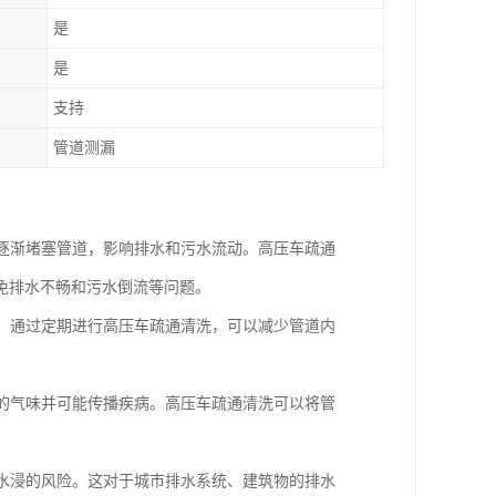
是
是
支持
管道测漏
会逐渐堵塞管道，影响排水和污水流动。高压车疏通
免排水不畅和污水倒流等问题。
漏。通过定期进行高压车疏通清洗，可以减少管道内
闻的气味并可能传播疾病。高压车疏通清洗可以将管
和水浸的风险。这对于城市排水系统、建筑物的排水