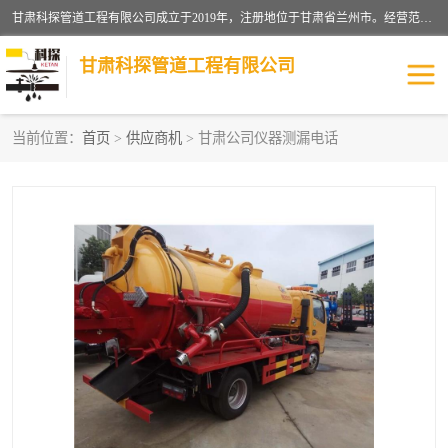
甘肃科探管道工程有限公司成立于2019年，注册地位于甘肃省兰州市。经营范围包括管道安装、清洗、疏通、维修、检测，防水工程，工程钻孔，化粪池清理，暖气安装，给排水管道安装维修，室内外管道如消防、供水、供热管道漏水检测定位，室内外防水堵漏等。
甘肃科探管道工程有限公司
当前位置：
首页
>
供应商机
> 甘肃公司仪器测漏电话
管道安装维修
管道漏水检测
漏水检查维修
消防管道漏水
供热管道漏水
排水管道漏水
自来水管漏水
管道疏通
高压车疏通清淤