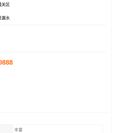
城关区
管漏水
0888
丰富