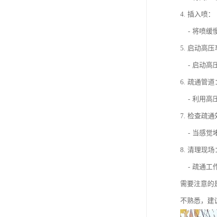
4. 插入喷：
- 将喷缓
5. 启动高
- 启动高
6. 疏通管道
- 利用高
7. 检查疏
- 当感觉
8. 清理现场
- 疏通工
需要注意的
不熟悉，建