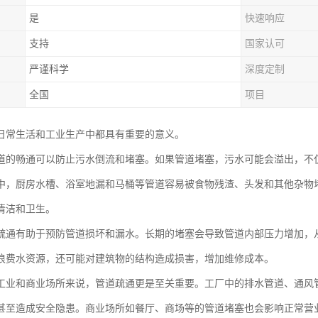
是
快速响应
支持
国家认可
严谨科学
深度定制
全国
项目
日常生活和工业生产中都具有重要的意义。
道的畅通可以防止污水倒流和堵塞。如果管道堵塞，污水可能会溢出，不
中，厨房水槽、浴室地漏和马桶等管道容易被食物残渣、头发和其他杂物
清洁和卫生。
疏通有助于预防管道损坏和漏水。长期的堵塞会导致管道内部压力增加，
浪费水资源，还可能对建筑物的结构造成损害，增加维修成本。
工业和商业场所来说，管道疏通更是至关重要。工厂中的排水管道、通风
甚至造成安全隐患。商业场所如餐厅、商场等的管道堵塞也会影响正常营