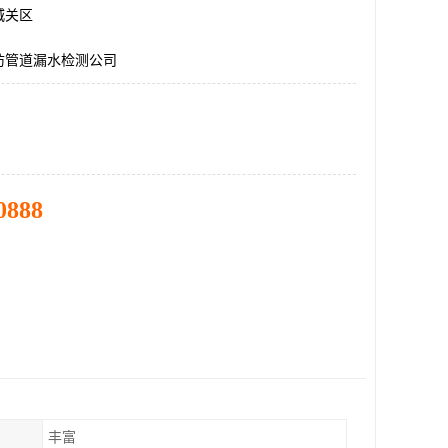
城关区
防管道漏水检测公司
0888
丰富