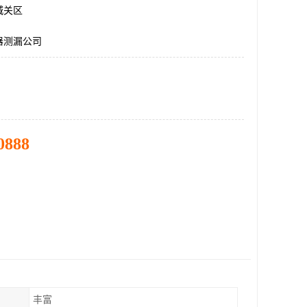
城关区
器测漏公司
0888
丰富