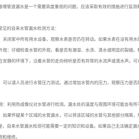
暗埋管道漏水是一个需要高度重视的问题，应该采取有效的措施进行监测
常见的自来水管漏水检测方法：
水表：关闭家中所有用水设备，观察水表是否仍在转动。如果水表在没有用
水管外观：仔细检查水管的外观，看是否有潮湿、水渍、滴水或明显的裂缝
音：在安静的环境下，沿着水管的走向倾听是否有异常的水流声或滴水声。
测试：可以请人员进行水管压力测试。通过增加水管内的压力，观察压力是
像检测：利用热成像仪对水管进行检测。漏水处的温度与周围环境可能会有
检测：如果怀疑某个区域的水管漏水，可以将该区域的水管与其他部分隔离
是，自来水管漏水检测可能需要一定的知识和设备。如果自己无法确定漏
测和维修。