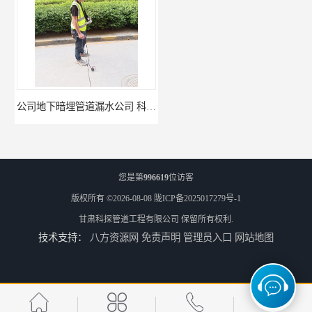
公司地下暗埋管道漏水公司 科探管道工程
排水管道漏水 科探管道工程
您是第
996619
位访客
版权所有 ©2026-08-08
陇ICP备2025017279号-1
甘肃科探管道工程有限公司
保留所有权利.
技术支持：
八方资源网
免责声明
管理员入口
网站地图
市政自来水管漏水公司 科探管道工程
工厂供热管道漏水检测公司 科探管道工程