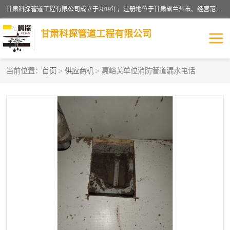
甘肃科探管道工程有限公司成立于2019年，注册地位于甘肃省兰州市。经营范围包括管道安装、清洗、疏通、维修、检测，防水工程，工程钻孔，化粪池清理，暖气安装，给排水管道安装维修，室内外管道如消防、供水、供热管道漏水检测定位，室内外防水堵漏等。
甘肃科探管道工程有限公司
当前位置：
首页
>
供应商机
> 嘉峪关单位消防管道漏水电话
管道安装维修
管道漏水检测
漏水检查维修
消防管道漏水
供热管道漏水
排水管道漏水
自来水管漏水
管道疏通
高压车疏通清淤