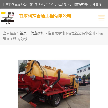
甘肃科探管道工程有限公司成立于2019年，注册地位于甘肃省兰州市。经营范围包括管道安装、清洗、疏通、维修、检测，防水工程，工程钻孔，化粪池清理，暖气安装，给排水管道安装维修，室内外管道如消防、供水、供热管道漏水检测定位，室内外防水堵漏等。
甘肃科探管道工程有限公司
当前位置：
首页
>
供应商机
> 临夏家庭地下暗埋管道漏水检测 科探
管道工程 时效快
管道安装维修
管道漏水检测
漏水检查维修
消防管道漏水
供热管道漏水
排水管道漏水
自来水管漏水
管道疏通
高压车疏通清淤