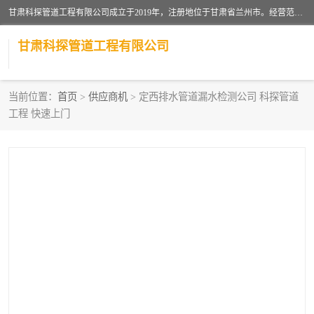
甘肃科探管道工程有限公司成立于2019年，注册地位于甘肃省兰州市。经营范围包括管道安装、清洗、疏通、维修、检测，防水工程，工程钻孔，化粪池清理，暖气安装，给排水管道安装维修，室内外管道如消防、供水、供热管道漏水检测定位，室内外防水堵漏等。
甘肃科探管道工程有限公司
当前位置：
首页
>
供应商机
> 定西排水管道漏水检测公司 科探管道
工程 快速上门