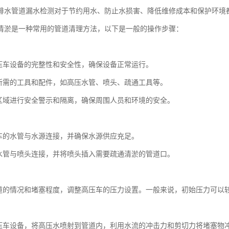
排水管道漏水检测对于节约用水、防止水损害、降低维修成本和保护环境
清淤是一种常用的管道清理方法，以下是一般的操作步骤：
：
压车设备的完整性和安全性，确保设备正常运行。
所需的工具和配件，如高压水管、喷头、疏通工具等。
区域进行安全警示和隔离，确保周围人员和环境的安全。
：
车的水管与水源连接，并确保水源供应充足。
水管与喷头连接，并将喷头插入需要疏通清淤的管道口。
：
道的情况和堵塞程度，调整高压车的压力设置。一般来说，初始压力可以
：
压车设备，将高压水喷射到管道内，利用水流的冲击力和剪切力将堵塞物