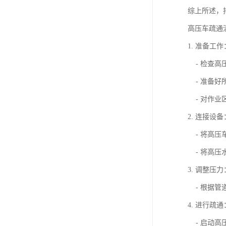
综上所述，
高压车疏通
1. 准备工作
- 检查高
- 准备好
- 对作业
2. 连接设备
- 将高压
- 将高压
3. 调整压力
- 根据管
4. 进行疏通
- 启动高