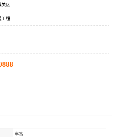
城关区
道工程
0888
丰富