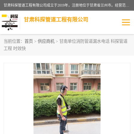
甘肃科探管道工程有限公司成立于2019年，注册地位于甘肃省兰州市。经营范围包括管道安装、清洗、疏通、维修、检测，防水工程，工程钻孔，化粪池清理，暖气安装，给排水管道安装维修，室内外管道如消防、供水、供热管道漏水检测定位，室内外防水堵漏等。
甘肃科探管道工程有限公司
当前位置：
首页
>
供应商机
> 甘南单位消防管道漏水电话 科探管道
工程 时效快
管道安装维修
管道漏水检测
漏水检查维修
消防管道漏水
供热管道漏水
排水管道漏水
自来水管漏水
管道疏通
高压车疏通清淤