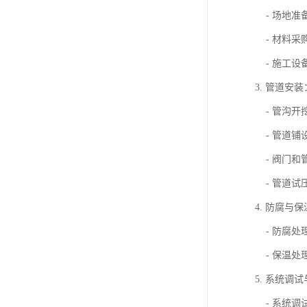
- 场地准
- 材料采
- 施工设
3. 管道安装
- 管沟开
- 管道铺
- 阀门和
- 管道试
4. 防腐与
- 防腐处
- 保温处
5. 系统调
- 系统调