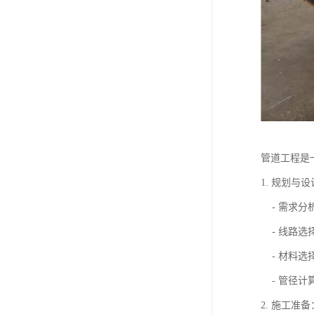
管道工程是
1. 规划与
- 需求分
- 线路选
- 材料选
- 管径计
2. 施工准备