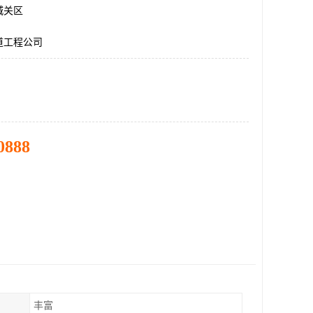
城关区
道工程公司
0888
丰富