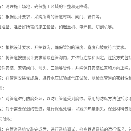
备：清理施工场地，确保施工区域的平整和无障碍。
购：根据设计要求，采购所需的管道材料、阀门、管件等。
备准备：准备好所需的施工设备，如起重机、电焊机、切割机等。
：
挖：根据设计要求，开挖管沟，确保管沟的深度、宽度和坡度符合要求。
设：将管道按照设计要求铺设在管沟内，并进行连接和固定。连接方式包
管件安装：安装阀门、弯头、三通等管件，并确保其安装位置和方向正确
压：在管道安装完成后，进行水压试验或气压试验，以检查管道的密封性
保温：
理：对管道进行防腐处理，以防止管道受到腐蚀。常用的防腐方法包括涂
理：对于需要保温的管道，进行保温处理，以减少热量损失。保温材料包
试与验收：
试：在管道系统安装完成后，进行系统调试，检查管道系统的运行情况，