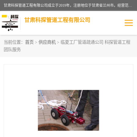
甘肃科探管道工程有限公司成立于2019年，注册地位于甘肃省兰州市。经营范围包括管道安装、清洗、疏通、维修、检测，防水工程，工程钻孔，化粪池清理，暖气安装，给排水管道安装维修，室内外管道如消防、供水、供热管道漏水检测定位，室内外防水堵漏等。
甘肃科探管道工程有限公司
当前位置：
首页
>
供应商机
> 临夏工厂管道疏通公司 科探管道工程
团队服务
管道安装维修
管道漏水检测
漏水检查维修
消防管道漏水
供热管道漏水
排水管道漏水
自来水管漏水
管道疏通
高压车疏通清淤