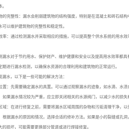
本。
建筑物的完整性：漏水会削弱建筑物的结构强度，特别是在混凝土和砖石结
水可以维护建筑物的完整性和稳定性。
用水效率：通过检测漏水并采取相应的措施，可以提高整个供水系统的用水
测漏水对于节约用水、保护财产、维护健康和安全以及提高用水效率都具
定期进行漏水检测，以确保水资源的合理利用和建筑物的正常运行。
现漏水，以下是一些可能的解决方法：
漏水位置：先需要确定漏水的具置。可以通过观察漏水的迹象，如水滴、水
水源：如果漏水情况较为严重，应立即关闭相关的水源阀门，以减少水的损失
漏水区域：在进行修复之前，需要将漏水区域周围的杂物和污垢清理干净，
漏洞：根据漏水的原因和情况，选择合适的修补方法。如果是小的裂缝或孔
大的损坏，可能需要更换部分管道或进行焊接修复。