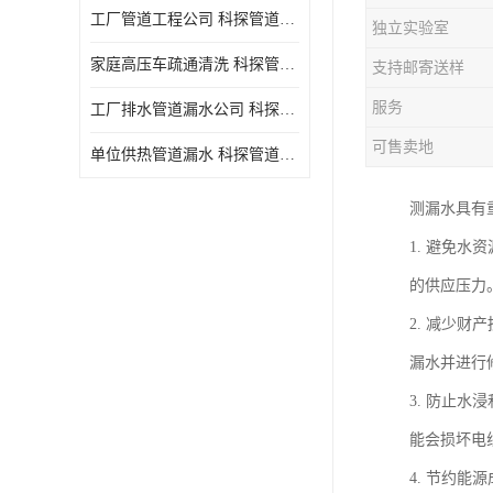
工厂管道工程公司 科探管道工程 时效快
独立实验室
家庭高压车疏通清洗 科探管道工程 服务周到
支持邮寄送样
服务
工厂排水管道漏水公司 科探管道工程 快速上门
可售卖地
单位供热管道漏水 科探管道工程 设备齐
测漏水具有
1. 避免
的供应压力
2. 减少
漏水并进行
3. 防止
能会损坏电
4. 节约