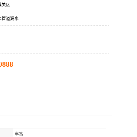
城关区
水管道漏水
0888
丰富