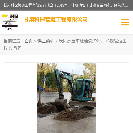
甘肃科探管道工程有限公司成立于2019年，注册地位于甘肃省兰州市。经营范围包括管道安装、清洗、疏通、维修、检测，防水工程，工程钻孔，化粪池清理，暖气安装，给排水管道安装维修，室内外管道如消防、供水、供热管道漏水检测定位，室内外防水堵漏等。
甘肃科探管道工程有限公司
当前位置：
首页
>
供应商机
> 庆阳高压车疏通清洗公司 科探管道工
程 设备齐
管道安装维修
管道漏水检测
漏水检查维修
消防管道漏水
供热管道漏水
排水管道漏水
自来水管漏水
管道疏通
高压车疏通清淤