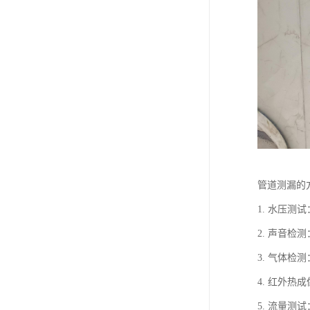
管道测漏的
1. 水压
2. 声音
3. 气体
4. 红外
5. 流量