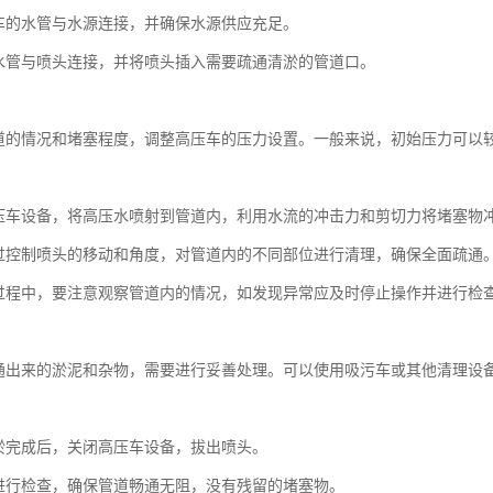
车的水管与水源连接，并确保水源供应充足。
水管与喷头连接，并将喷头插入需要疏通清淤的管道口。
：
道的情况和堵塞程度，调整高压车的压力设置。一般来说，初始压力可以
：
压车设备，将高压水喷射到管道内，利用水流的冲击力和剪切力将堵塞物
过控制喷头的移动和角度，对管道内的不同部位进行清理，确保全面疏通
过程中，要注意观察管道内的情况，如发现异常应及时停止操作并进行检
：
通出来的淤泥和杂物，需要进行妥善处理。可以使用吸污车或其他清理设
：
淤完成后，关闭高压车设备，拔出喷头。
进行检查，确保管道畅通无阻，没有残留的堵塞物。