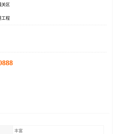
城关区
道工程
0888
丰富