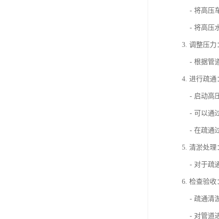
- 将高压
- 将高压
3. 调整压力
- 根据管
4. 进行疏通
- 启动高
- 可以通
- 在疏通
5. 清淤处理
- 对于疏
6. 检查验收
- 疏通清
- 对管道