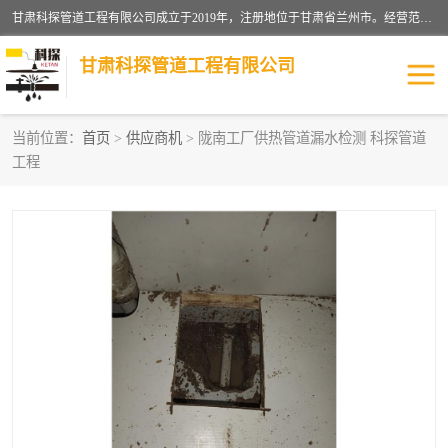
甘肃科探管道工程有限公司成立于2019年，注册地位于甘肃省兰州市。经营范围包括管道安装、清洗、疏通、维修、检测，防水工程，工程钻孔，化粪池清理，暖气安装，给排水管道安装维修，室内外管道如消防、供水、供热管道漏水检测定位，室内外防水堵漏等。
甘肃科探管道工程有限公司
当前位置：
首页
>
供应商机
> 陇南工厂供热管道漏水检测 科探管道
工程
管道安装维修
管道漏水检测
漏水检查维修
消防管道漏水
供热管道漏水
排水管道漏水
自来水管漏水
管道疏通
高压车疏通清淤