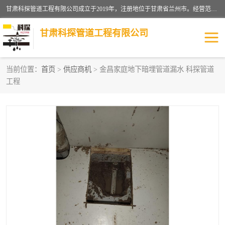
甘肃科探管道工程有限公司成立于2019年，注册地位于甘肃省兰州市。经营范围包括管道安装、清洗、疏通、维修、检测，防水工程，工程钻孔，化粪池清理，暖气安装，给排水管道安装维修，室内外管道如消防、供水、供热管道漏水检测定位，室内外防水堵漏等。
甘肃科探管道工程有限公司
当前位置：
首页
>
供应商机
> 金昌家庭地下暗埋管道漏水 科探管道
工程
管道安装维修
管道漏水检测
漏水检查维修
消防管道漏水
供热管道漏水
排水管道漏水
自来水管漏水
管道疏通
高压车疏通清淤