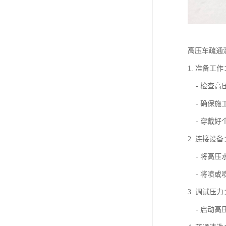
高压车疏通
1. 准备工作
- 检查高
- 确保施
- 穿戴好
2. 连接设备
- 将高压
- 将喷或
3. 调试压力
- 启动高