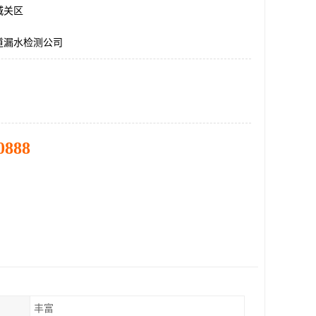
城关区
道漏水检测公司
0888
丰富