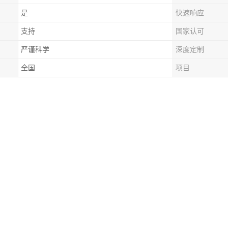
是
快速响应
支持
国家认可
严谨科学
深度定制
全国
项目
清淤在城市排水系统和管道维护中具有重要意义。以下是一些关于高压车
排水系统畅通：城市的排水管道容易积累杂物、泥沙、油脂等，这些物质会
内的堵塞物，确保排水系统的畅通，避免积水和内涝的发生。
管道损坏：长期的堵塞和积水会对管道造成压力，导致管道变形、破裂甚至
延长管道的使用寿命，降低维修成本。
环境卫生：堵塞的排水管道容易滋生细菌、蚊虫和异味，对周围环境和居民
境卫生质量。
城市正常运转：排水系统是城市基础设施的重要组成部分，它的正常运行对