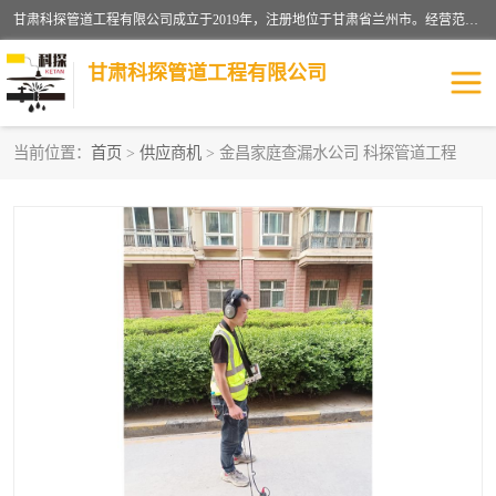
甘肃科探管道工程有限公司成立于2019年，注册地位于甘肃省兰州市。经营范围包括管道安装、清洗、疏通、维修、检测，防水工程，工程钻孔，化粪池清理，暖气安装，给排水管道安装维修，室内外管道如消防、供水、供热管道漏水检测定位，室内外防水堵漏等。
甘肃科探管道工程有限公司
当前位置：
首页
>
供应商机
> 金昌家庭查漏水公司 科探管道工程
管道安装维修
管道漏水检测
漏水检查维修
消防管道漏水
供热管道漏水
排水管道漏水
自来水管漏水
管道疏通
高压车疏通清淤