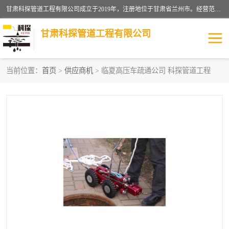
甘肃科探管道工程有限公司成立于2019年，注册地位于甘肃省兰州市。经营范围包括管道安装、清洗、疏通、维修、检测，防水工程，工程钻孔，化粪池清理，暖气安装，给排水管道安装维修，室内外管道如消防、供水、供热管道漏水检测定位，室内外防水堵漏等。
甘肃科探管道工程有限公司
当前位置：
首页
>
供应商机
> 临夏高压车疏通公司 科探管道工程
管道安装维修
管道漏水检测
漏水检查维修
消防管道漏水
供热管道漏水
排水管道漏水
自来水管漏水
管道疏通
高压车疏通清淤