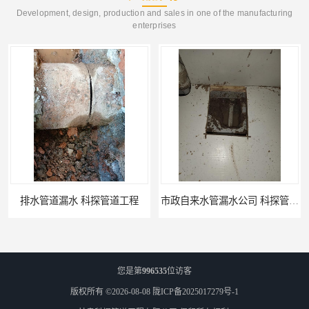
Development, design, production and sales in one of the manufacturing
enterprises
排水管道漏水 科探管道工程
市政自来水管漏水公司 科探管道工程
您是第
996535
位访客
版权所有 ©2026-08-08
陇ICP备2025017279号-1