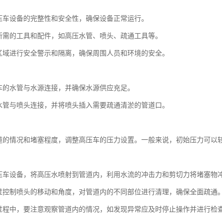
：
压车设备的完整性和安全性，确保设备正常运行。
所需的工具和配件，如高压水管、喷头、疏通工具等。
区域进行安全警示和隔离，确保周围人员和环境的安全。
：
车的水管与水源连接，并确保水源供应充足。
水管与喷头连接，并将喷头插入需要疏通清淤的管道口。
：
道的情况和堵塞程度，调整高压车的压力设置。一般来说，初始压力可以
：
压车设备，将高压水喷射到管道内，利用水流的冲击力和剪切力将堵塞物
过控制喷头的移动和角度，对管道内的不同部位进行清理，确保全面疏通
过程中，要注意观察管道内的情况，如发现异常应及时停止操作并进行检