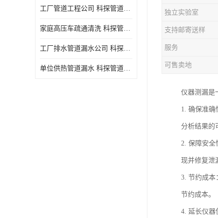
工厂管道工程公司 科探管道工程 时效快
独立实验室
家庭高压车疏通清洗 科探管道工程 服务周到
支持邮寄送样
服务
工厂排水管道漏水公司 科探管道工程 快速上门
可售卖地
单位供热管道漏水 科探管道工程 设备齐
仪器测漏是
1. 确保
分析结果的
2. 保障
现并修复泄
3. 节约
节约成本。
4. 延长