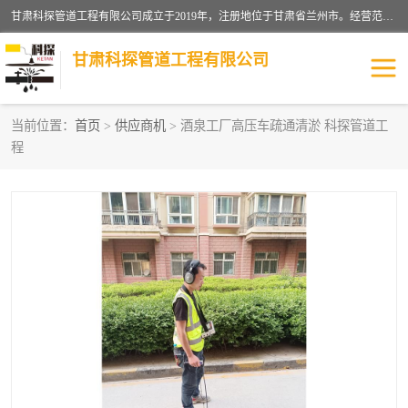
甘肃科探管道工程有限公司成立于2019年，注册地位于甘肃省兰州市。经营范围包括管道安装、清洗、疏通、维修、检测，防水工程，工程钻孔，化粪池清理，暖气安装，给排水管道安装维修，室内外管道如消防、供水、供热管道漏水检测定位，室内外防水堵漏等。
甘肃科探管道工程有限公司
当前位置：
首页
>
供应商机
> 酒泉工厂高压车疏通清淤 科探管道工
程
管道安装维修
管道漏水检测
漏水检查维修
消防管道漏水
供热管道漏水
排水管道漏水
自来水管漏水
管道疏通
高压车疏通清淤