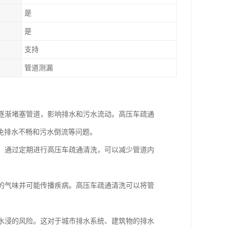
是
是
支持
管道测漏
会逐渐堵塞管道，影响排水和污水流动。高压车疏通
免排水不畅和污水倒流等问题。
漏。通过定期进行高压车疏通清洗，可以减少管道内
闻的气味并可能传播疾病。高压车疏通清洗可以将管
和水浸的风险。这对于城市排水系统、建筑物的排水