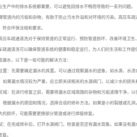
业生产中的排水系统都重要，可以避免因排水不畅而导致的一系列问题。
时清理管道内的污垢和杂物，有助于防止污水外溢和对环境的污染。高压车
，符合环保法规和要求。
高压车疏通清洗对于保持管道的正常运行、预防管道损坏、改善环境卫生
车疏通清洗可以确保管道系统的健康和稳定运行，为人们的生活和工作提
现漏水，以下是一些可能的解决方法：
漏水位置：先需要确定漏水的具置。可以通过观察漏水的迹象，如水滴、水
水源：如果漏水情况较为严重，应立即关闭相关的水源阀门，以减少水的损失
漏水区域：在进行修复之前，需要将漏水区域周围的杂物和污垢清理干净，
漏洞：根据漏水的原因和情况，选择合适的修补方法。如果是小的裂缝或孔
大的损坏，可能需要更换部分管道或进行焊接修复。
和测试：在完成修补后，打开水源阀门，检查是否还有漏水现象。如果没有
修复。