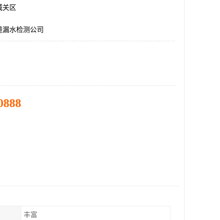
城关区
道漏水检测公司
0888
丰富