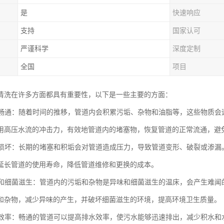
是
快速响应
支持
国家认可
严谨科学
深度定制
全国
项目
清洗在许多方面都具有重要性，以下是一些主要的方面：
管道畅通：随着时间的推移，管道内会积累污垢、杂物和油脂等，这些物质
用高压水流的冲击力，有效地管道内的堵塞物，恢复管道的正常流通，避
管道损坏：长期的堵塞和积垢会对管道造成压力，导致管道变形、破裂或渗
延长管道的使用寿命，降低管道维修和更换的成本。
异味和细菌滋生：管道内的污垢和杂物是异味和细菌滋生的温床，会产生难
和杂物，减少异味的产生，并破坏细菌滋生的环境，提高环境卫生质量。
排水效率：畅通的管道可以提高排水效率，使污水能够迅速排出，减少积水