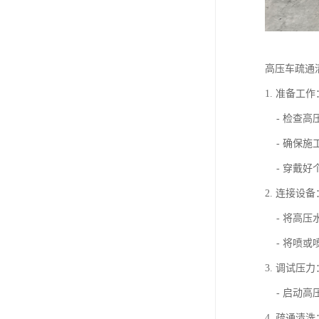
高压车疏通
1. 准备工作
- 检查高
- 确保施
- 穿戴好
2. 连接设备
- 将高压
- 将喷或
3. 调试压力
- 启动高
4. 疏通清洗