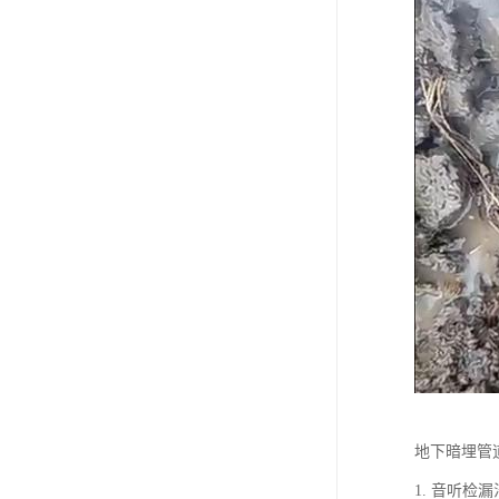
地下暗埋管
1. 音听检漏