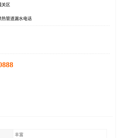
城关区
供热管道漏水电话
0888
丰富