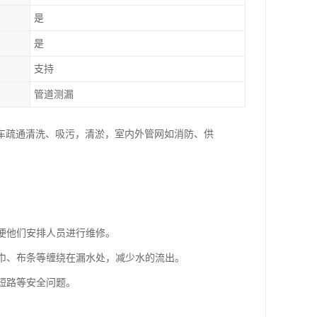
是
是
支持
管道测漏
车疏通清洗、吸污，清淤，室内外管网如消防、供
。
以便他们安排人员进行维修。
毛巾、布条等缠绕在漏水处，减少水的流出。
短路等安全问题。