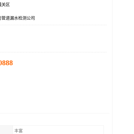
城关区
防管道漏水检测公司
0888
丰富