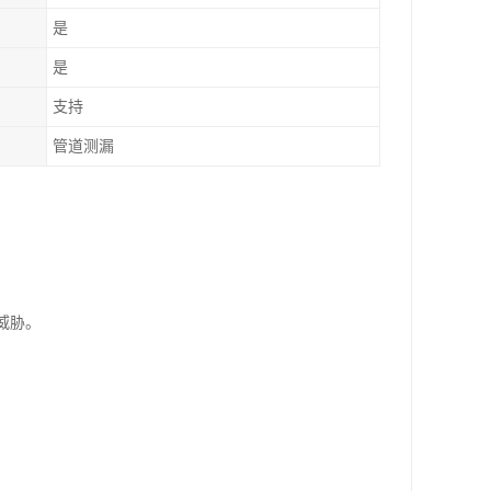
是
是
支持
管道测漏
威胁。
。