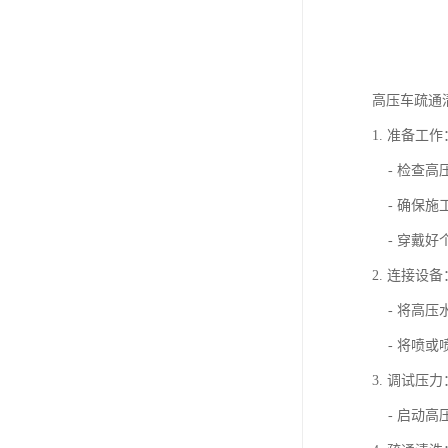
高压车疏通
1. 准备工作
- 检查高
- 确保施
- 穿戴好
2. 连接设备
- 将高压
- 将喷或
3. 调试压力
- 启动高