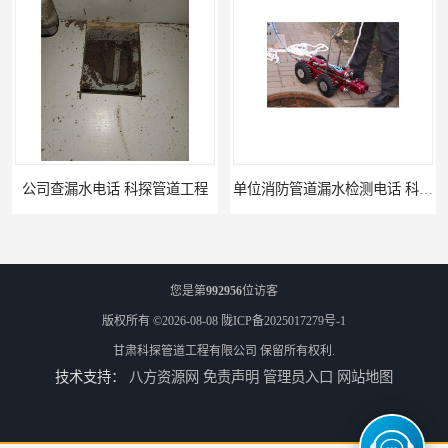
单位消防管道漏水检测电话 科探管道工程
公司地下暗埋管道漏水公司 科探管道工程
您是第
992956
位访客
版权所有 ©2026-08-08
陇ICP备2025017279号-1
甘肃科探管道工程有限公司
保留所有权利.
技术支持：
八方资源网
免责声明
管理员入口
网站地图
排水管道漏水 科探管道工程
市政自来水管漏水公司 科探管道工程