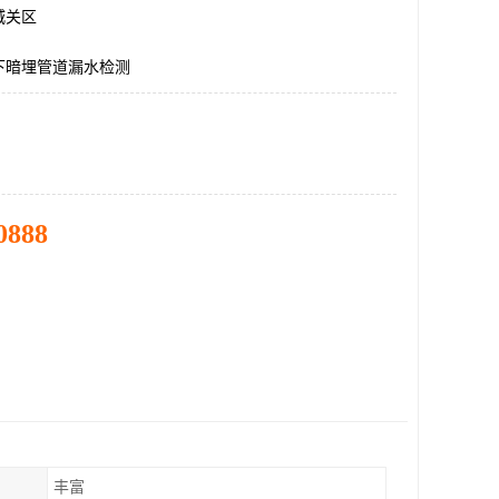
城关区
下暗埋管道漏水检测
0888
丰富