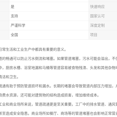
是
快速响应
支持
国家认可
严谨科学
深度定制
全国
项目
日常生活和工业生产中都具有重要的意义。
道的畅通可以防止污水倒流和堵塞。如果管道堵塞，污水可能会溢出，不
中，厨房水槽、浴室地漏和马桶等管道容易被食物残渣、头发和其他杂物
清洁和卫生。
疏通有助于预防管道损坏和漏水。长期的堵塞会导致管道内部压力增加，
浪费水资源，还可能对建筑物的结构造成损害，增加维修成本。
工业和商业场所来说，管道疏通更是至关重要。工厂中的排水管道、通风
甚至造成安全隐患。商业场所如餐厅、商场等的管道堵塞也会影响正常营