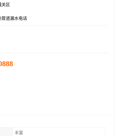
城关区
热管道漏水电话
0888
丰富