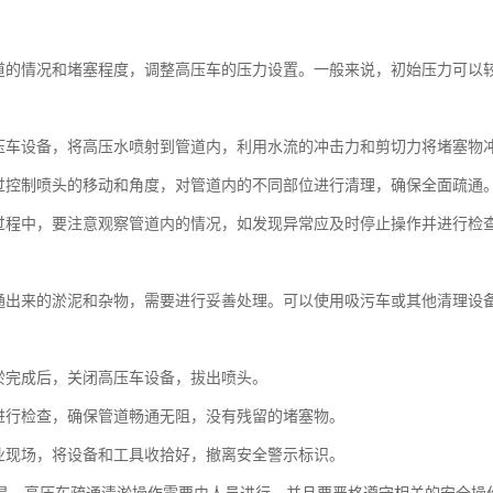
：
道的情况和堵塞程度，调整高压车的压力设置。一般来说，初始压力可以
：
压车设备，将高压水喷射到管道内，利用水流的冲击力和剪切力将堵塞物
过控制喷头的移动和角度，对管道内的不同部位进行清理，确保全面疏通
过程中，要注意观察管道内的情况，如发现异常应及时停止操作并进行检
：
通出来的淤泥和杂物，需要进行妥善处理。可以使用吸污车或其他清理设
：
淤完成后，关闭高压车设备，拔出喷头。
进行检查，确保管道畅通无阻，没有残留的堵塞物。
业现场，将设备和工具收拾好，撤离安全警示标识。