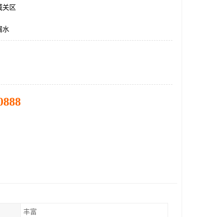
城关区
漏水
0888
丰富