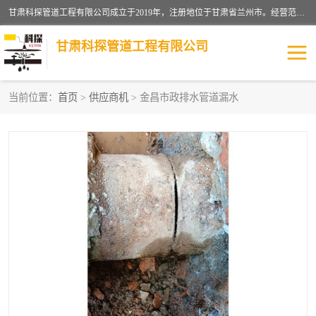
甘肃科探管道工程有限公司成立于2019年，注册地位于甘肃省兰州市。经营范围包括管道安装、清洗、疏通、维修、检测，防水工程，工程钻孔，化粪池清理，暖气安装，给排水管道安装维修，室内外管道如消防、供水、供热管道漏水检测定位，室内外防水堵漏等。
甘肃科探管道工程有限公司
当前位置：
首页
>
供应商机
> 金昌市政排水管道漏水
管道安装维修
管道漏水检测
漏水检查维修
消防管道漏水
供热管道漏水
排水管道漏水
自来水管漏水
管道疏通
高压车疏通清淤