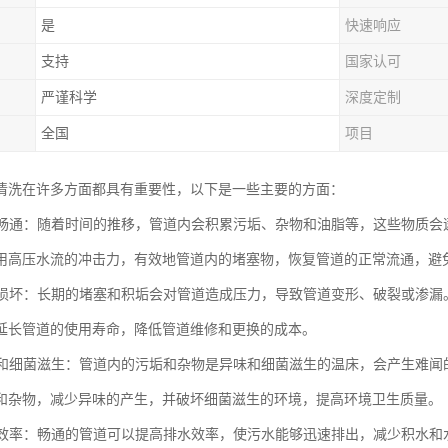
是
快速响应
支持
国家认可
严谨科学
深度定制
全国
项目
清洗在许多方面都具有重要性，以下是一些主要的方面：
管道畅通：随着时间的推移，管道内会积累污垢、杂物和油脂等，这些物质
用高压水流的冲击力，有效地管道内的堵塞物，恢复管道的正常流通，避
管道损坏：长期的堵塞和积垢会对管道造成压力，导致管道变形、破裂或渗
延长管道的使用寿命，降低管道维修和更换的成本。
异味和细菌滋生：管道内的污垢和杂物是异味和细菌滋生的温床，会产生难
和杂物，减少异味的产生，并破坏细菌滋生的环境，提高环境卫生质量。
排水效率：畅通的管道可以提高排水效率，使污水能够迅速排出，减少积水