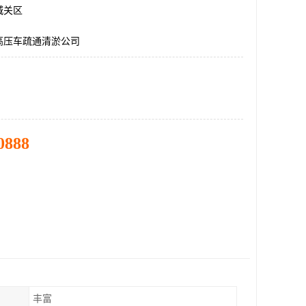
城关区
高压车疏通清淤公司
0888
丰富