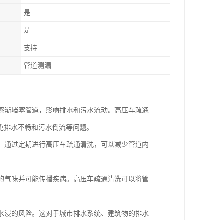
是
是
支持
管道测漏
会逐渐堵塞管道，影响排水和污水流动。高压车疏通
免排水不畅和污水倒流等问题。
漏。通过定期进行高压车疏通清洗，可以减少管道内
闻的气味并可能传播疾病。高压车疏通清洗可以将管
和水浸的风险。这对于城市排水系统、建筑物的排水