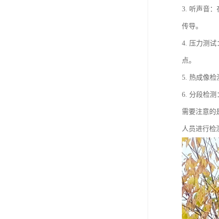
3. 听声
传导。
4. 压力
点。
5. 热成
6. 分段
需要注意的
人员进行检