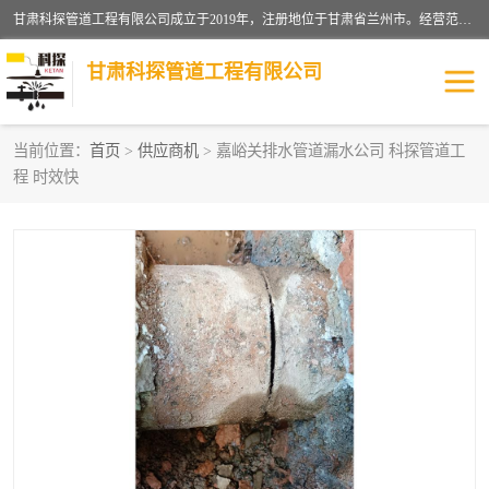
甘肃科探管道工程有限公司成立于2019年，注册地位于甘肃省兰州市。经营范围包括管道安装、清洗、疏通、维修、检测，防水工程，工程钻孔，化粪池清理，暖气安装，给排水管道安装维修，室内外管道如消防、供水、供热管道漏水检测定位，室内外防水堵漏等。
甘肃科探管道工程有限公司
当前位置：
首页
>
供应商机
> 嘉峪关排水管道漏水公司 科探管道工
程 时效快
管道安装维修
管道漏水检测
漏水检查维修
消防管道漏水
供热管道漏水
排水管道漏水
自来水管漏水
管道疏通
高压车疏通清淤