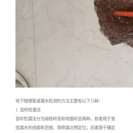
地下暗埋管道漏水检测的方法主要有以下几种：
1. 音听检漏法
音听检漏法分为阀栓听音和地面听音两种，前者用于查
找漏水的线索和范围，简称漏点预定位；后者用于确定