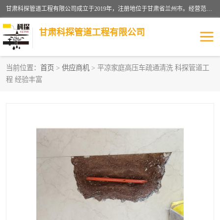
甘肃科探管道工程有限公司成立于2019年，注册地位于甘肃省兰州市。经营范围包括管道安装、清洗、疏通、维修、检测，防水工程，工程钻孔，化粪池清理，暖气安装，给排水管道安装维修，室内外管道如消防、供水、供热管道漏水检测定位，室内外防水堵漏等。
甘肃科探管道工程有限公司
当前位置：
首页
>
供应商机
> 平凉家庭高压车疏通清洗 科探管道工
程 经验丰富
管道安装维修
管道漏水检测
漏水检查维修
消防管道漏水
供热管道漏水
排水管道漏水
自来水管漏水
管道疏通
高压车疏通清淤