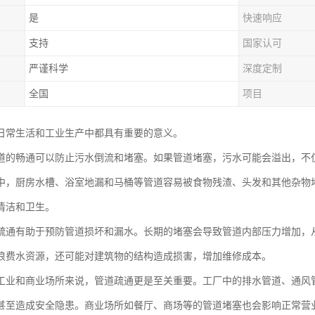
是
快速响应
支持
国家认可
严谨科学
深度定制
全国
项目
日常生活和工业生产中都具有重要的意义。
道的畅通可以防止污水倒流和堵塞。如果管道堵塞，污水可能会溢出，不
中，厨房水槽、浴室地漏和马桶等管道容易被食物残渣、头发和其他杂物
清洁和卫生。
疏通有助于预防管道损坏和漏水。长期的堵塞会导致管道内部压力增加，
浪费水资源，还可能对建筑物的结构造成损害，增加维修成本。
工业和商业场所来说，管道疏通更是至关重要。工厂中的排水管道、通风
甚至造成安全隐患。商业场所如餐厅、商场等的管道堵塞也会影响正常营