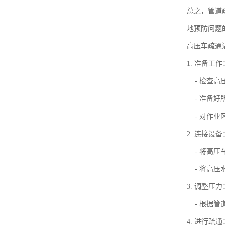
总之，管道
地预防问题
高压车疏通
1. 准备工作
- 检查高
- 准备好
- 对作业
2. 连接设备
- 将高压
- 将高压
3. 调整压力
- 根据管
4. 进行疏通