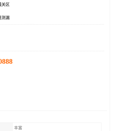
城关区
道测漏
0888
丰富