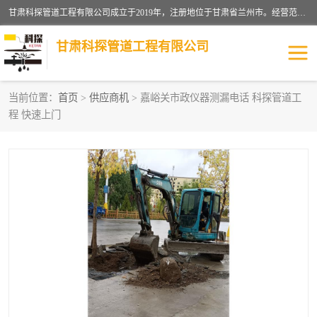
甘肃科探管道工程有限公司成立于2019年，注册地位于甘肃省兰州市。经营范围包括管道安装、清洗、疏通、维修、检测，防水工程，工程钻孔，化粪池清理，暖气安装，给排水管道安装维修，室内外管道如消防、供水、供热管道漏水检测定位，室内外防水堵漏等。
甘肃科探管道工程有限公司
当前位置：
首页
>
供应商机
> 嘉峪关市政仪器测漏电话 科探管道工
程 快速上门
管道安装维修
管道漏水检测
漏水检查维修
消防管道漏水
供热管道漏水
排水管道漏水
自来水管漏水
管道疏通
高压车疏通清淤