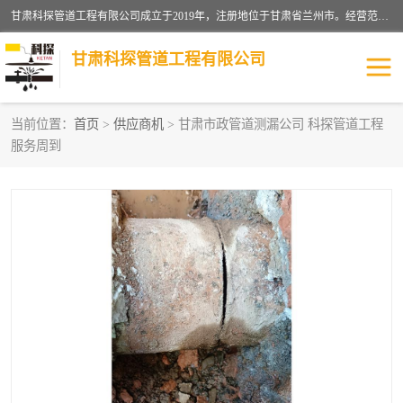
甘肃科探管道工程有限公司成立于2019年，注册地位于甘肃省兰州市。经营范围包括管道安装、清洗、疏通、维修、检测，防水工程，工程钻孔，化粪池清理，暖气安装，给排水管道安装维修，室内外管道如消防、供水、供热管道漏水检测定位，室内外防水堵漏等。
甘肃科探管道工程有限公司
当前位置：
首页
>
供应商机
> 甘肃市政管道测漏公司 科探管道工程
服务周到
管道安装维修
管道漏水检测
漏水检查维修
消防管道漏水
供热管道漏水
排水管道漏水
自来水管漏水
管道疏通
高压车疏通清淤