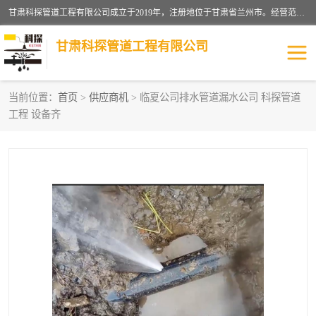
甘肃科探管道工程有限公司成立于2019年，注册地位于甘肃省兰州市。经营范围包括管道安装、清洗、疏通、维修、检测，防水工程，工程钻孔，化粪池清理，暖气安装，给排水管道安装维修，室内外管道如消防、供水、供热管道漏水检测定位，室内外防水堵漏等。
甘肃科探管道工程有限公司
当前位置：
首页
>
供应商机
> 临夏公司排水管道漏水公司 科探管道
工程 设备齐
管道安装维修
管道漏水检测
漏水检查维修
消防管道漏水
供热管道漏水
排水管道漏水
自来水管漏水
管道疏通
高压车疏通清淤