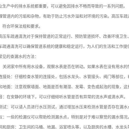
业生产中的排水系统都重要，可以避免因排水不畅而导致的一系列问题。
时清理管道内的污垢和杂物，有助于防止污水外溢和对环境的污染。高压车
，符合环保法规和要求。
高压车疏通清洗对于保持管道的正常运行、预防管道损坏、改善环境卫生
车疏通清洗可以确保管道系统的健康和稳定运行，为人们的生活和工作提
常见的查漏水的方法：
水表：关闭家中所有用水设备，观察水表是否在转动。如果水表在没有用水
水管连接处：仔细检查水管的连接处，包括水龙头、水管接头、阀门等部位
墙面和地面：注意观察墙面、地面是否有潮湿、发霉、变色或起泡的现象，
水声音：在安静的环境下，可以仔细倾听水管是否有异常的流水声或滴水声。
水压测试：可以请人员进行水压测试，通过增加水压来检测水管是否存在漏水
检漏仪：一些的检漏仪可以帮助检测漏水点，特别是对于难以察觉的漏水情况
卫生间和厨房：卫生间的马桶、地漏、浴室喷头等，以及厨房的水槽、水龙