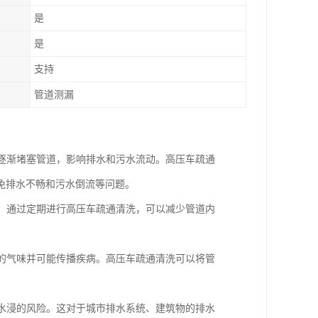
是
是
支持
管道测漏
会逐渐堵塞管道，影响排水和污水流动。高压车疏通
免排水不畅和污水倒流等问题。
漏。通过定期进行高压车疏通清洗，可以减少管道内
闻的气味并可能传播疾病。高压车疏通清洗可以将管
和水浸的风险。这对于城市排水系统、建筑物的排水