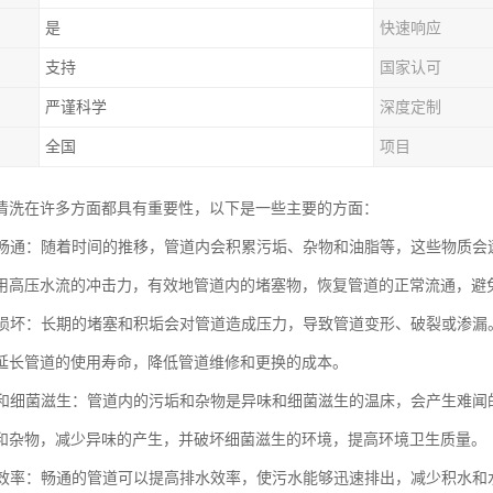
是
快速响应
支持
国家认可
严谨科学
深度定制
全国
项目
清洗在许多方面都具有重要性，以下是一些主要的方面：
管道畅通：随着时间的推移，管道内会积累污垢、杂物和油脂等，这些物质
用高压水流的冲击力，有效地管道内的堵塞物，恢复管道的正常流通，避
管道损坏：长期的堵塞和积垢会对管道造成压力，导致管道变形、破裂或渗
延长管道的使用寿命，降低管道维修和更换的成本。
异味和细菌滋生：管道内的污垢和杂物是异味和细菌滋生的温床，会产生难
和杂物，减少异味的产生，并破坏细菌滋生的环境，提高环境卫生质量。
排水效率：畅通的管道可以提高排水效率，使污水能够迅速排出，减少积水