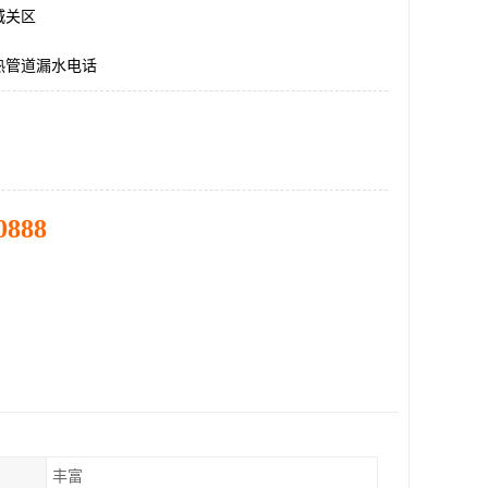
城关区
热管道漏水电话
0888
丰富