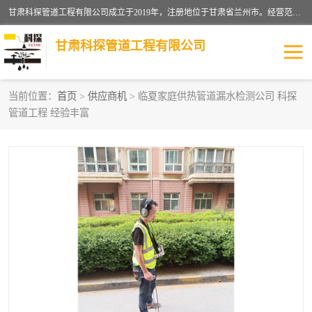
甘肃科探管道工程有限公司成立于2019年，注册地位于甘肃省兰州市。经营范围包括管道安装、清洗、疏通、维修、检测，防水工程，工程钻孔，化粪池清理，暖气安装，给排水管道安装维修，室内外管道如消防、供水、供热管道漏水检测定位，室内外防水堵漏等。
甘肃科探管道工程有限公司
当前位置：
首页
>
供应商机
> 临夏家庭供热管道漏水检测公司 科探
管道工程 经验丰富
管道安装维修
管道漏水检测
漏水检查维修
消防管道漏水
供热管道漏水
排水管道漏水
自来水管漏水
管道疏通
高压车疏通清淤