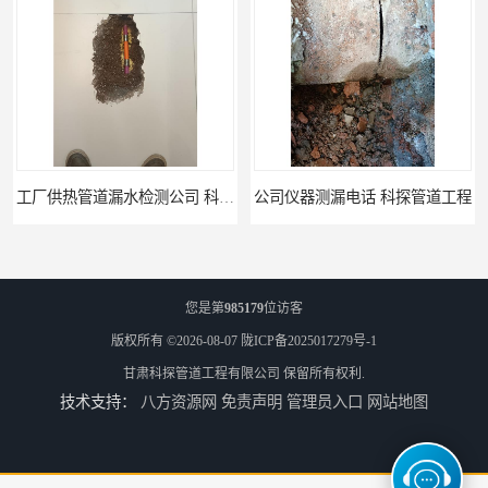
工厂供热管道漏水检测公司 科探管道工程
公司仪器测漏电话 科探管道工程
您是第
985179
位访客
版权所有 ©2026-08-07
陇ICP备2025017279号-1
甘肃科探管道工程有限公司
保留所有权利.
技术支持：
八方资源网
免责声明
管理员入口
网站地图
工厂管道工程 科探管道工程
市政供热管道漏水检测 科探管道工程