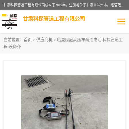
甘肃科探管道工程有限公司成立于2019年，注册地位于甘肃省兰州市。经营范围包括管道安装、清洗、疏通、维修、检测，防水工程，工程钻孔，化粪池清理，暖气安装，给排水管道安装维修，室内外管道如消防、供水、供热管道漏水检测定位，室内外防水堵漏等。
甘肃科探管道工程有限公司
当前位置：
首页
>
供应商机
> 临夏家庭高压车疏通电话 科探管道工
程 设备齐
管道安装维修
管道漏水检测
漏水检查维修
消防管道漏水
供热管道漏水
排水管道漏水
自来水管漏水
管道疏通
高压车疏通清淤