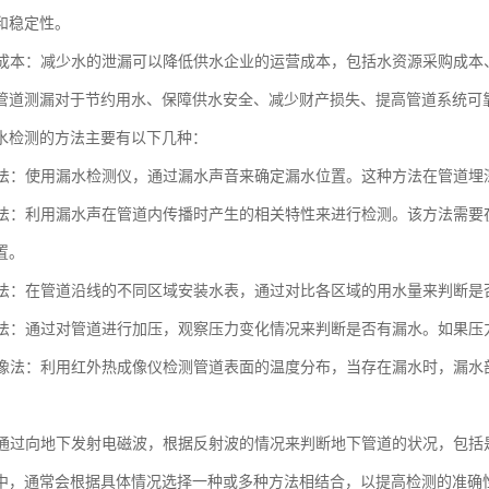
和稳定性。
运营成本：减少水的泄漏可以降低供水企业的运营成本，包括水资源采购成
管道测漏对于节约用水、保障供水安全、减少财产损失、提高管道系统可
水检测的方法主要有以下几种：
检漏法：使用漏水检测仪，通过漏水声音来确定漏水位置。这种方法在管道
检漏法：利用漏水声在管道内传播时产生的相关特性来进行检测。该方法需
置。
装表法：在管道沿线的不同区域安装水表，通过对比各区域的用水量来判断
测试法：通过对管道进行加压，观察压力变化情况来判断是否有漏水。如果
热成像法：利用红外热成像仪检测管道表面的温度分布，当存在漏水时，漏
法：通过向地下发射电磁波，根据反射波的情况来判断地下管道的状况，包
中，通常会根据具体情况选择一种或多种方法相结合，以提高检测的准确