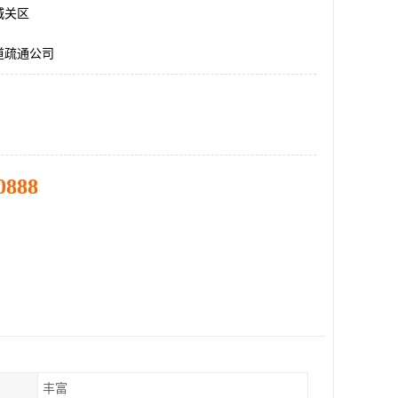
城关区
道疏通公司
0888
丰富