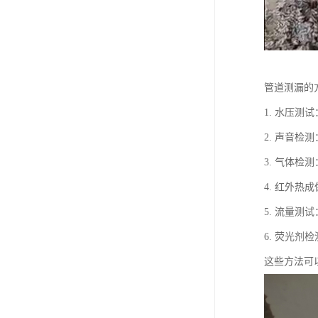
管道测漏的
1. 水压
2. 声音
3. 气体
4. 红外
5. 流量
6. 荧光
这些方法可