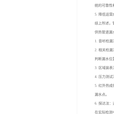
统的可靠性
5. 降低
综上所述，
供热管道漏
1. 音听
2. 相关
判断漏水位
3. 区域
4. 压力
5. 红外
漏水点。
6. 探达
在实际检测