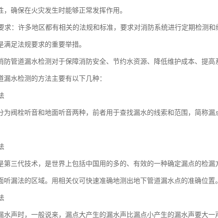
性，确保在火灾发生时能够正常发挥作用。
法规要求：许多地区都有相关的法规和标准，要求对消防系统进行定期检测
是满足法规要求的重要举措。
消防管道漏水检测对于保障消防安全、节约水资源、降低维护成本、提高
道漏水检测的方法主要有以下几种：
法
分为阀栓听音和地面听音两种，前者用于查找漏水的线索和范围，简称漏
法
是第三代技术，是世界上包括中国用的多的、有效的一种确定漏点的检漏
面听漏法的区域。用相关仪可快速准确地测出地下管道漏水点的准确位置
法
漏水声时，一般说来，漏点大产生的漏水声比漏点小产生的漏水声要大一