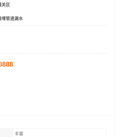
城关区
暗埋管道漏水
0888
丰富