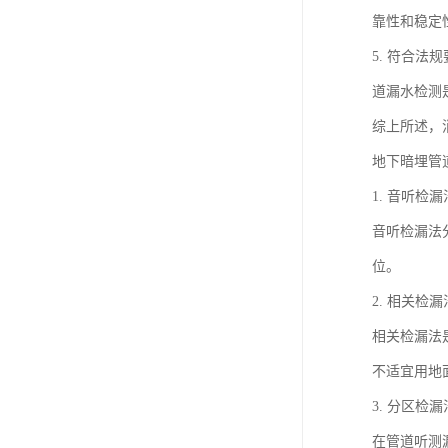
靠性和稳定
5. 符合
道漏水检测
综上所述，
地下暗埋管
1. 音听检漏
音听检漏法
位。
2. 相关检漏
相关检漏法
不适宜用地
3. 分区检漏
在管道听测