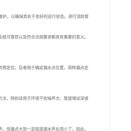
和维护，以确保其处于良好的运行状态。进行消防管
系统可靠性以及符合法规要求都具有重要的意义。
点预定位；后者用于确定漏水点位置，简称漏点定
方法，特别适用于环境干扰噪声大、管道埋设深或
。
声，但漏点大到一定程度漏水声反而小了，因此，