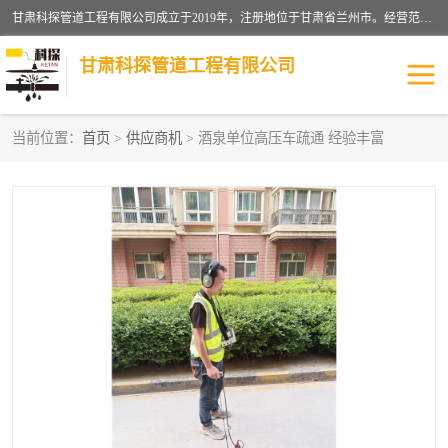
甘肃科探管道工程有限公司成立于2019年，注册地位于甘肃省兰州市。经营范围包括管道安装、清洗、疏通、维修、检测，防水工程，工程钻孔，化粪池清理，暖气安装，给排水管道安装维修，室内外管道如消防、供水、供热管道漏水检测定位，室内外防水堵漏等。
甘肃科探管道工程有限公司
当前位置：
首页
>
供应商机
> 酒泉单位高压车疏通 经验丰富
管道安装维修
管道漏水检测
漏水检查维修
消防管道漏水
供热管道漏水
排水管道漏水
自来水管漏水
管道疏通
高压车疏通清淤